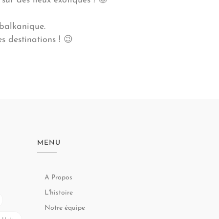
sur des lieux exotiques ! 🤩
 balkanique.
s destinations ! 😉
MENU
A Propos
L'histoire
Notre équipe