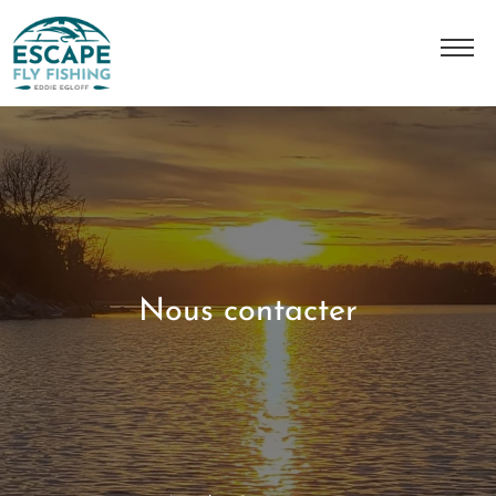
A Propos
L'histoire
Notre équipe
Nos destinations
Nous contacter
Nos séjours
Contact