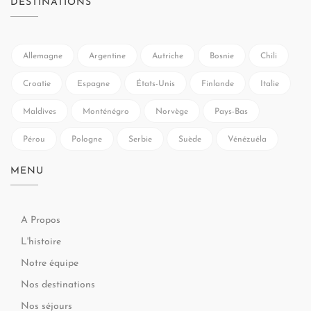
DESTINATIONS
Allemagne
Argentine
Autriche
Bosnie
Chili
Croatie
Espagne
États-Unis
Finlande
Italie
Maldives
Monténégro
Norvège
Pays-Bas
Pérou
Pologne
Serbie
Suède
Vénézuéla
MENU
A Propos
L'histoire
Notre équipe
Nos destinations
Nos séjours