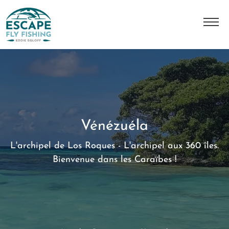
A Propos
L'histoire
Notre équipe
Vénézuéla
Nos destinations
L'archipel de Los Roques - L'archipel aux 360 îles.
Nos séjours
Bienvenue dans les Caraïbes !
Contact