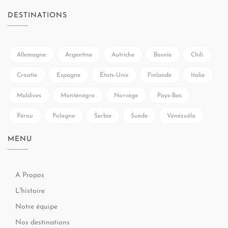
DESTINATIONS
Allemagne
Argentine
Autriche
Bosnie
Chili
Croatie
Espagne
États-Unis
Finlande
Italie
Maldives
Monténégro
Norvège
Pays-Bas
Pérou
Pologne
Serbie
Suède
Vénézuéla
MENU
A Propos
L'histoire
Notre équipe
Nos destinations