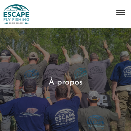
A Propos
L'histoire
Notre équipe
Nos destinations
À propos
Nos séjours
Contact