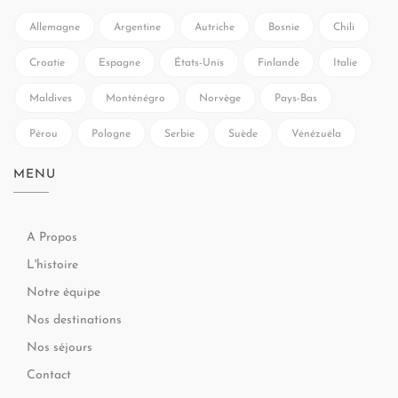
Allemagne
Argentine
Autriche
Bosnie
Chili
Croatie
Espagne
États-Unis
Finlande
Italie
Maldives
Monténégro
Norvège
Pays-Bas
Pérou
Pologne
Serbie
Suède
Vénézuéla
MENU
A Propos
L'histoire
Notre équipe
Nos destinations
Nos séjours
Contact