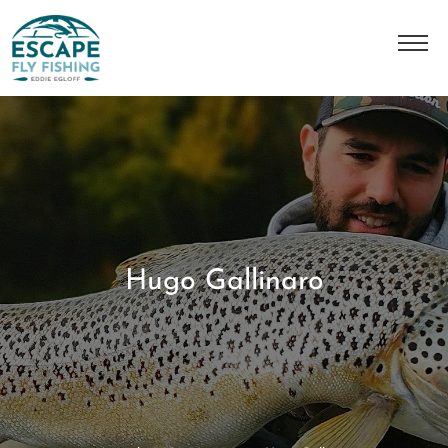
A Propos
L'histoire
Notre équipe
Nos destinations
Hugo Gallinaro
Nos séjours
Contact