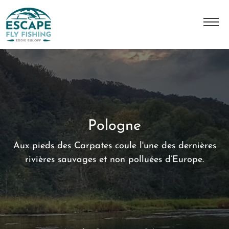
A Propos
L'histoire
Notre équipe
Pologne
Nos destinations
Aux pieds des Carpates coule l'une des dernières
Nos séjours
rivières sauvages et non polluées d’Europe.
Contact