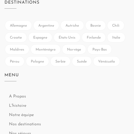
DESTINATIONS
Allemagne
Argentine
Autriche
Bosnie
Chili
Croatie
Espagne
États-Unis
Finlande
Italie
Maldives
Monténégro
Norvège
Pays-Bas
Pérou
Pologne
Serbie
Suède
Vénézuéla
MENU
A Propos
L'histoire
Notre équipe
Nos destinations
Nos séjours